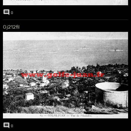
0
Gj212fil
0