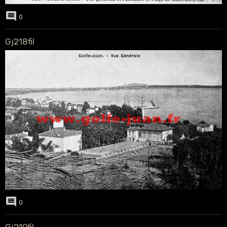
0
Gj218fil
0