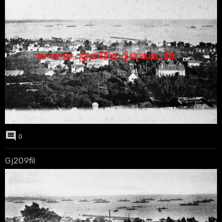
0
Gj209fil