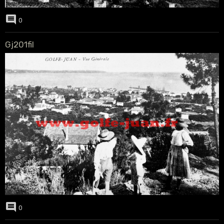
0
Gj201fil
0