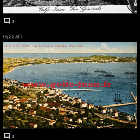
0
Gj223fil
0