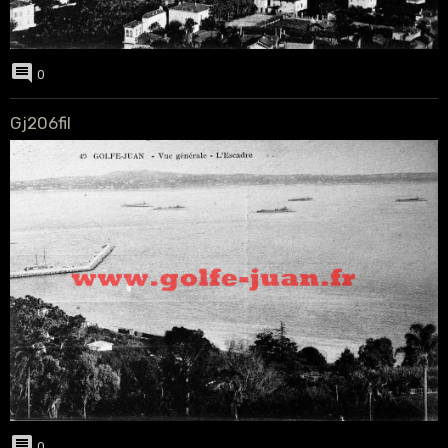
0
Gj206fil
0