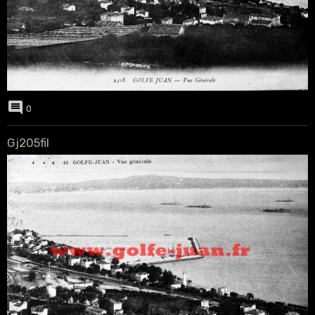
0
Gj205fil