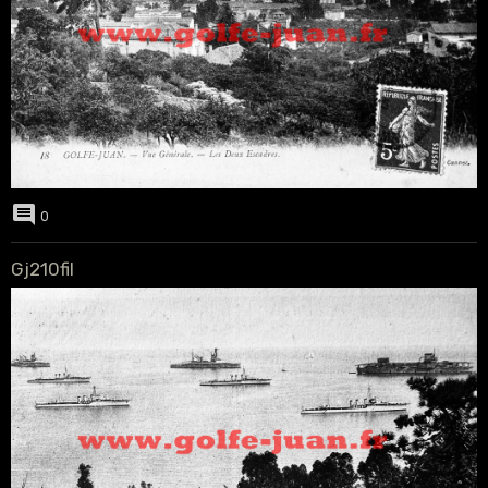
0
Gj210fil