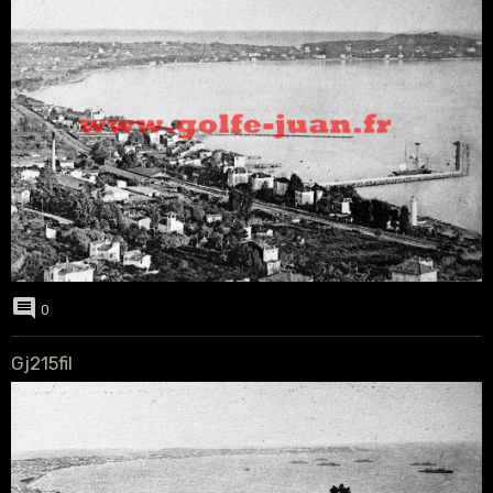
0
Gj215fil