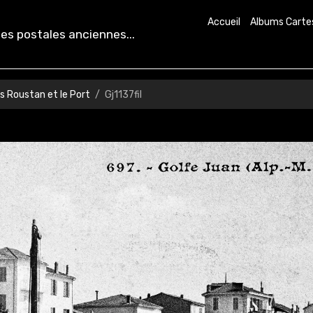
Accueil
Albums Carte
es postales anciennes...
s Roustan et le Port
Gj1137fil