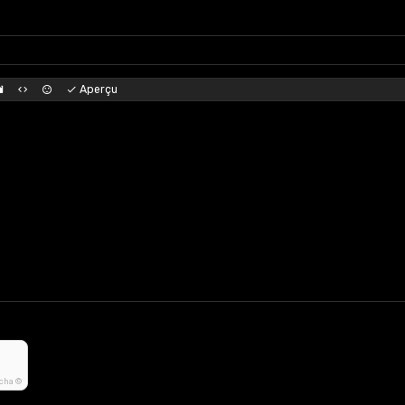
Aperçu
tcha ©