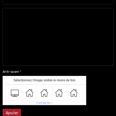
Anti-spam
Sélectionnez l'image visible le moins de fois
IconCaptcha
©
Ajouter